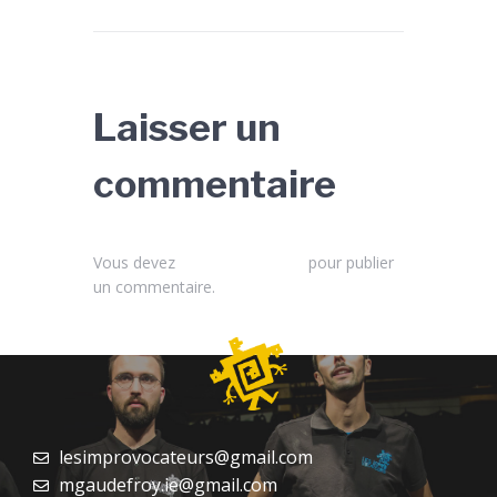
Laisser un
commentaire
Vous devez
vous connecter
pour publier
un commentaire.
lesimprovocateurs@gmail.com
mgaudefroy.ie@gmail.com