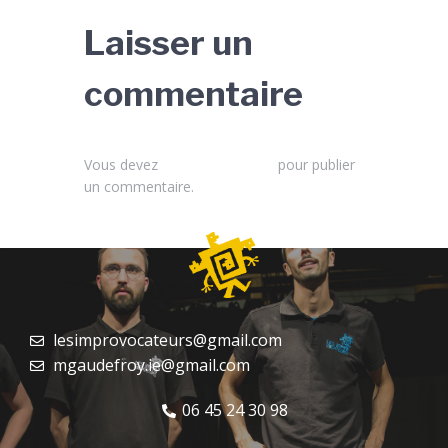
Laisser un
commentaire
Vous devez
vous connecter
pour publier
un commentaire.
lesimprovocateurs@gmail.com
mgaudefroy.ie@gmail.com
06 45 24 30 98