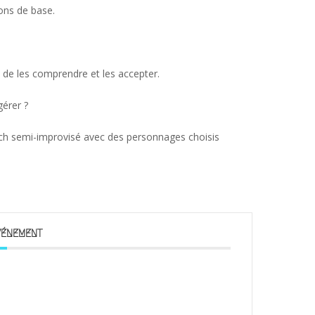
ons de base.
t de les comprendre et les accepter.
érer ?
tch semi-improvisé avec des personnages choisis
VÉNEMENT