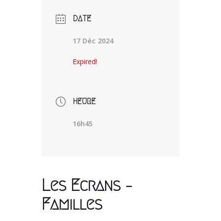
DATE
17 Déc 2024
Expired!
HEURE
16h45
Les Ecrans –
Familles