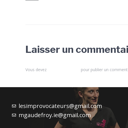
Laisser un commenta
Vous devez
vous connecter
pour publier un commenta
lesimprovocateurs@gmail.com
mgaudefroy.ie@gmail.com