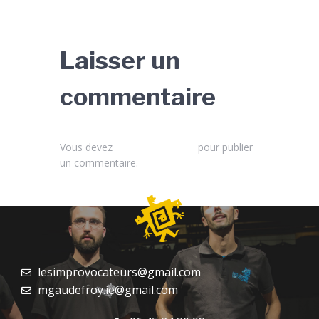
Laisser un
commentaire
Vous devez
vous connecter
pour publier
un commentaire.
lesimprovocateurs@gmail.com
mgaudefroy.ie@gmail.com