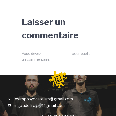
Laisser un
commentaire
Vous devez
vous connecter
pour publier
un commentaire.
lesimprovocateurs@gmail.com
mgaudefroy.ie@gmail.com