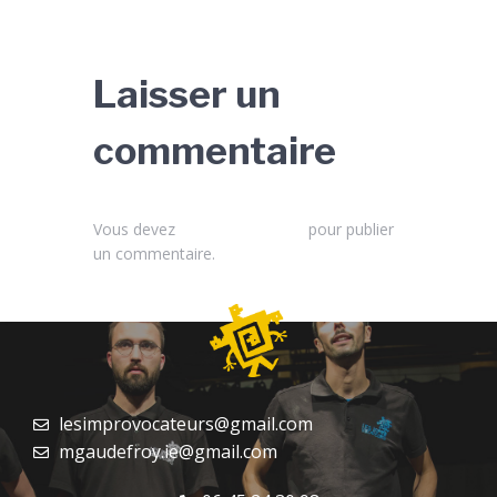
Laisser un
commentaire
Vous devez
vous connecter
pour publier
un commentaire.
lesimprovocateurs@gmail.com
mgaudefroy.ie@gmail.com