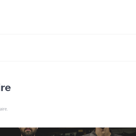
ire
ire.